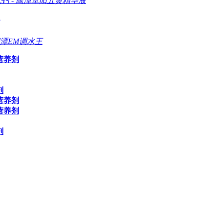
壳钙
-
鹰潭卓阳五黄精华液
潭EM调水王
营养剂
剂
营养剂
营养剂
剂