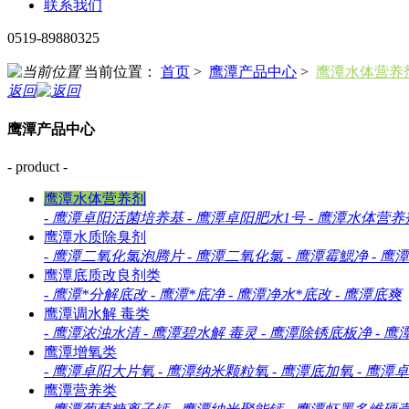
联系我们
0519-89880325
当前位置：
首页
>
鹰潭产品中心
>
鹰潭水体营养
返回
鹰潭产品中心
- product -
鹰潭水体营养剂
-
鹰潭卓阳活菌培养基
-
鹰潭卓阳肥水1号
-
鹰潭水体营养
鹰潭水质除臭剂
-
鹰潭二氧化氯泡腾片
-
鹰潭二氧化氯
-
鹰潭霉鰓净
-
鹰潭
鹰潭底质改良剂类
-
鹰潭*分解底改
-
鹰潭*底净
-
鹰潭净水*底改
-
鹰潭底爽
鹰潭调水解 毒类
-
鹰潭浓浊水清
-
鹰潭碧水解 毒灵
-
鹰潭除锈底板净
-
鹰
鹰潭增氧类
-
鹰潭卓阳大片氧
-
鹰潭纳米颗粒氧
-
鹰潭底加氧
-
鹰潭卓
鹰潭营养类