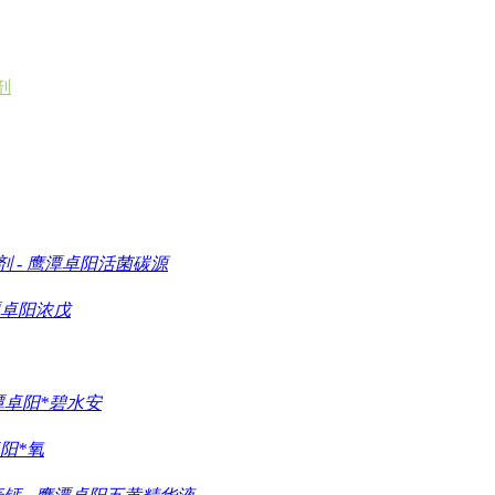
剂
剂
-
鹰潭卓阳活菌碳源
卓阳浓戊
潭卓阳*碧水安
阳*氧