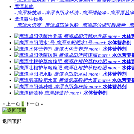
-
鹰潭葡萄糖离子钙
-
鹰潭纳米聚能钙
-
鹰潭虾墨多维硬
鹰潭其他
-
鹰潭桡枝清
-
鹰潭卓阳水环清
-
鹰潭锚鳋净
-
鹰潭原丛净
鹰潭微生物类
-
鹰潭水活爽
-
鹰潭卓阳浓乳酸
-
鹰潭高浓缩乳酸菌种
-
鹰
鹰潭卓阳活菌培养基
more+
水体
鹰潭卓阳肥水1号
more+
水体营养剂
鹰潭水体营养剂
more+
水体营养剂
鹰潭卓阳活菌碳源
more+
水体营养
鹰潭壮根护草粒粒肥
more+
水体
鹰潭壮根护草粒粒肥
more+
水体
鹰潭卓阳肥水肽
more+
水体营养剂
鹰潭氨基酸肥水膏
more+
水体营养
鹰潭卓阳藻种粉
more+
水体营养剂
鹰潭硅藻种
more+
水体营养剂
« 上一页
1
下一页 »
返回顶部