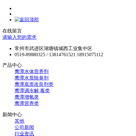
在线留言
请输入您的需求
常州市武进区湖塘镇城西工业集中区
0519-89880325 / 13814761521 18915075112
产品中心
鹰潭水体营养剂
鹰潭水质除臭剂
鹰潭底质改良剂类
鹰潭调水解 毒类
鹰潭增氧类
鹰潭营养类
新闻中心
其他
公司新闻
行业资讯