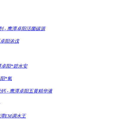
剂
-
鹰潭卓阳活菌碳源
卓阳浓戊
潭卓阳*碧水安
阳*氧
壳钙
-
鹰潭卓阳五黄精华液
潭EM调水王