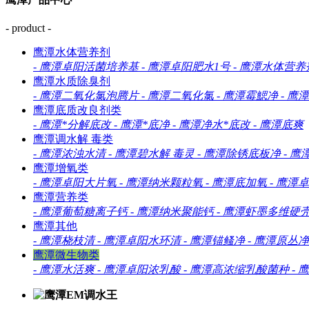
- product -
鹰潭水体营养剂
-
鹰潭卓阳活菌培养基
-
鹰潭卓阳肥水1号
-
鹰潭水体营养
鹰潭水质除臭剂
-
鹰潭二氧化氯泡腾片
-
鹰潭二氧化氯
-
鹰潭霉鰓净
-
鹰潭
鹰潭底质改良剂类
-
鹰潭*分解底改
-
鹰潭*底净
-
鹰潭净水*底改
-
鹰潭底爽
鹰潭调水解 毒类
-
鹰潭浓浊水清
-
鹰潭碧水解 毒灵
-
鹰潭除锈底板净
-
鹰
鹰潭增氧类
-
鹰潭卓阳大片氧
-
鹰潭纳米颗粒氧
-
鹰潭底加氧
-
鹰潭卓
鹰潭营养类
-
鹰潭葡萄糖离子钙
-
鹰潭纳米聚能钙
-
鹰潭虾墨多维硬
鹰潭其他
-
鹰潭桡枝清
-
鹰潭卓阳水环清
-
鹰潭锚鳋净
-
鹰潭原丛净
鹰潭微生物类
-
鹰潭水活爽
-
鹰潭卓阳浓乳酸
-
鹰潭高浓缩乳酸菌种
-
鹰