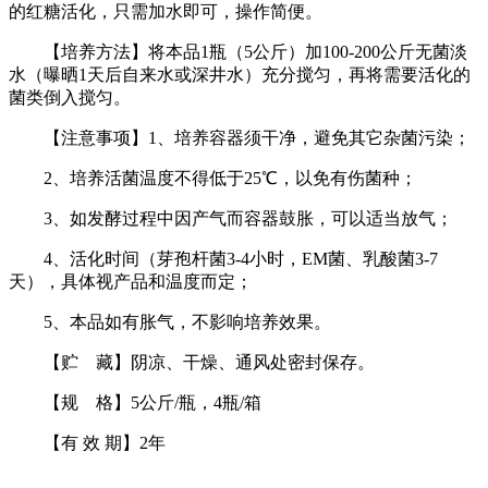
的红糖活化，只需加水即可，操作简便。
【培养方法】将本品1瓶（5公斤）加100-200公斤无菌淡
水（曝晒1天后自来水或深井水）充分搅匀，再将需要活化的
菌类倒入搅匀。
【注意事项】1、培养容器须干净，避免其它杂菌污染；
2、培养活菌温度不得低于25℃，以免有伤菌种；
3、如发酵过程中因产气而容器鼓胀，可以适当放气；
4、活化时间（芽孢杆菌3-4小时，EM菌、乳酸菌3-7
天），具体视产品和温度而定；
5、本品如有胀气，不影响培养效果。
【贮 藏】阴凉、干燥、通风处密封保存。
【规 格】5公斤/瓶，4瓶/箱
【有 效 期】2年