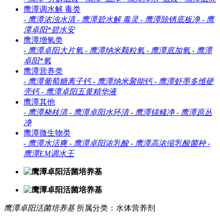
鹰潭调水解 毒类
-
鹰潭浓浊水清
-
鹰潭碧水解 毒灵
-
鹰潭除锈底板净
-
鹰
潭卓阳*碧水安
鹰潭增氧类
-
鹰潭卓阳大片氧
-
鹰潭纳米颗粒氧
-
鹰潭底加氧
-
鹰潭
卓阳*氧
鹰潭营养类
-
鹰潭葡萄糖离子钙
-
鹰潭纳米聚能钙
-
鹰潭虾墨多维硬
壳钙
-
鹰潭卓阳五黄精华液
鹰潭其他
-
鹰潭桡枝清
-
鹰潭卓阳水环清
-
鹰潭锚鳋净
-
鹰潭原丛
净
鹰潭微生物类
-
鹰潭水活爽
-
鹰潭卓阳浓乳酸
-
鹰潭高浓缩乳酸菌种
-
鹰潭EM调水王
鹰潭卓阳活菌培养基
所属分类：水体营养剂