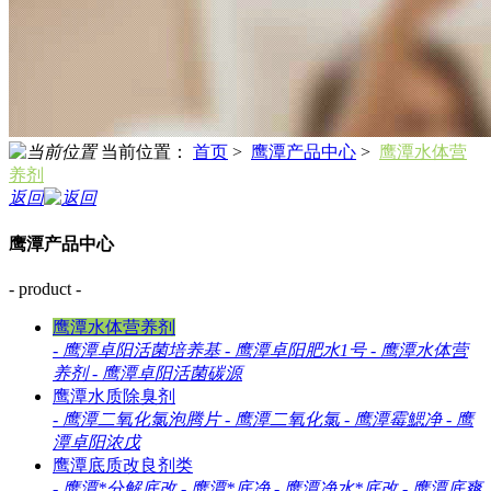
当前位置：
首页
>
鹰潭产品中心
>
鹰潭水体营
养剂
返回
鹰潭产品中心
- product -
鹰潭水体营养剂
-
鹰潭卓阳活菌培养基
-
鹰潭卓阳肥水1号
-
鹰潭水体营
养剂
-
鹰潭卓阳活菌碳源
鹰潭水质除臭剂
-
鹰潭二氧化氯泡腾片
-
鹰潭二氧化氯
-
鹰潭霉鰓净
-
鹰
潭卓阳浓戊
鹰潭底质改良剂类
-
鹰潭*分解底改
-
鹰潭*底净
-
鹰潭净水*底改
-
鹰潭底爽