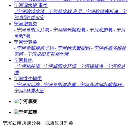
宁河调水解 毒类
-
宁河浓浊水清
-
宁河碧水解 毒灵
-
宁河除锈底板净
-
宁
河卓阳*碧水安
宁河增氧类
-
宁河卓阳大片氧
-
宁河纳米颗粒氧
-
宁河底加氧
-
宁河
卓阳*氧
宁河营养类
-
宁河葡萄糖离子钙
-
宁河纳米聚能钙
-
宁河虾墨多维硬
壳钙
-
宁河卓阳五黄精华液
宁河其他
-
宁河桡枝清
-
宁河卓阳水环清
-
宁河锚鳋净
-
宁河原丛
净
宁河微生物类
-
宁河水活爽
-
宁河卓阳浓乳酸
-
宁河高浓缩乳酸菌种
-
宁河EM调水王
宁河底爽
所属分类：底质改良剂类