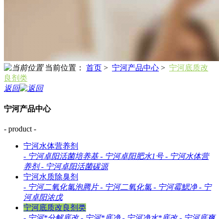
当前位置：
首页
>
宁河产品中心
>
宁河底质改
良剂类
返回
宁河产品中心
- product -
宁河水体营养剂
-
宁河卓阳活菌培养基
-
宁河卓阳肥水1号
-
宁河水体营
养剂
-
宁河卓阳活菌碳源
宁河水质除臭剂
-
宁河二氧化氯泡腾片
-
宁河二氧化氯
-
宁河霉鰓净
-
宁
河卓阳浓戊
宁河底质改良剂类
-
宁河*分解底改
-
宁河*底净
-
宁河净水*底改
-
宁河底爽