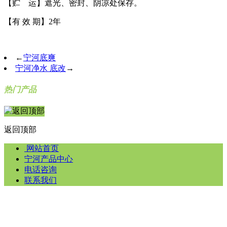
【贮 运】遮光、密封、阴凉处保存。
【有 效 期】2年
←
宁河底爽
宁河净水 底改
→
热门产品
返回顶部
网站首页
宁河产品中心
电话咨询
联系我们