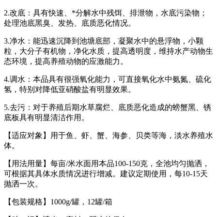
2.改底：具有快速、*分解水中残饵、排泄物，水底污染物；
处理池底黑臭、发热、底质恶化情况。
3.净水：能迅速沉降到池塘底部，凝聚水中的悬浮物，小颗
粒，大分子有机物，净化水质，提高透明度，维持水产动物生
态环境，提高养殖动物的应激能力。
4.调水：本品具有很强氧化能力，可直接氧化水中氨氮、硫化
氢，特别对降低亚硝酸盐有明显效果。
5.去污：对于养殖后期水草腐烂、底质恶化造成的螃蟹黑、锈
底板具有明显清洁作用。
【适应对象】用于鱼、虾、蟹、海参、贝类等海，淡水养殖水
体。
【用法用量】每亩/米水面用本品100-150克，全池均匀抛洒，
可根据其具体水质情况进行增减。建议定期使用，每10-15天
抛洒一次。
【包装规格】1000g/罐，12罐/箱