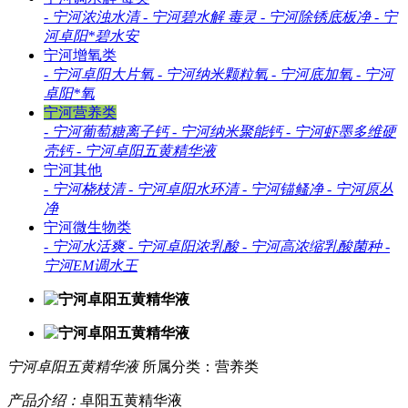
-
宁河浓浊水清
-
宁河碧水解 毒灵
-
宁河除锈底板净
-
宁
河卓阳*碧水安
宁河增氧类
-
宁河卓阳大片氧
-
宁河纳米颗粒氧
-
宁河底加氧
-
宁河
卓阳*氧
宁河营养类
-
宁河葡萄糖离子钙
-
宁河纳米聚能钙
-
宁河虾墨多维硬
壳钙
-
宁河卓阳五黄精华液
宁河其他
-
宁河桡枝清
-
宁河卓阳水环清
-
宁河锚鳋净
-
宁河原丛
净
宁河微生物类
-
宁河水活爽
-
宁河卓阳浓乳酸
-
宁河高浓缩乳酸菌种
-
宁河EM调水王
宁河卓阳五黄精华液
所属分类：营养类
产品介绍：
卓阳五黄精华液