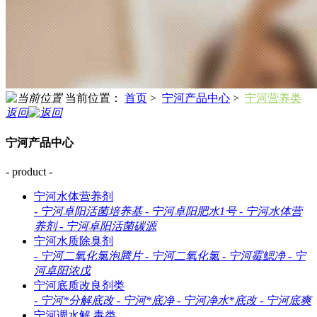
当前位置：
首页
>
宁河产品中心
>
宁河营养类
返回
宁河产品中心
- product -
宁河水体营养剂
-
宁河卓阳活菌培养基
-
宁河卓阳肥水1号
-
宁河水体营
养剂
-
宁河卓阳活菌碳源
宁河水质除臭剂
-
宁河二氧化氯泡腾片
-
宁河二氧化氯
-
宁河霉鰓净
-
宁
河卓阳浓戊
宁河底质改良剂类
-
宁河*分解底改
-
宁河*底净
-
宁河净水*底改
-
宁河底爽
宁河调水解 毒类