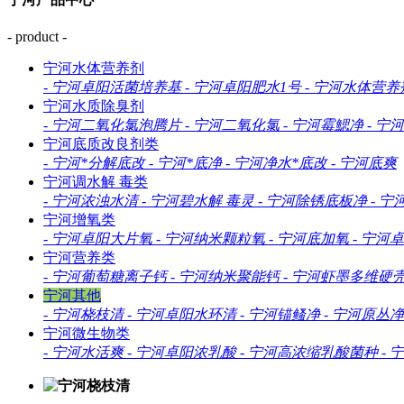
- product -
宁河水体营养剂
-
宁河卓阳活菌培养基
-
宁河卓阳肥水1号
-
宁河水体营养
宁河水质除臭剂
-
宁河二氧化氯泡腾片
-
宁河二氧化氯
-
宁河霉鰓净
-
宁河
宁河底质改良剂类
-
宁河*分解底改
-
宁河*底净
-
宁河净水*底改
-
宁河底爽
宁河调水解 毒类
-
宁河浓浊水清
-
宁河碧水解 毒灵
-
宁河除锈底板净
-
宁
宁河增氧类
-
宁河卓阳大片氧
-
宁河纳米颗粒氧
-
宁河底加氧
-
宁河卓
宁河营养类
-
宁河葡萄糖离子钙
-
宁河纳米聚能钙
-
宁河虾墨多维硬
宁河其他
-
宁河桡枝清
-
宁河卓阳水环清
-
宁河锚鳋净
-
宁河原丛净
宁河微生物类
-
宁河水活爽
-
宁河卓阳浓乳酸
-
宁河高浓缩乳酸菌种
-
宁