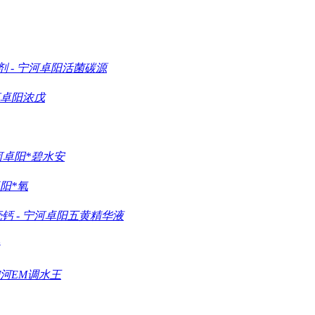
剂
-
宁河卓阳活菌碳源
卓阳浓戊
河卓阳*碧水安
阳*氧
壳钙
-
宁河卓阳五黄精华液
河EM调水王