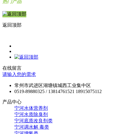
热门产品
返回顶部
在线留言
请输入您的需求
常州市武进区湖塘镇城西工业集中区
0519-89880325 / 13814761521 18915075112
产品中心
宁河水体营养剂
宁河水质除臭剂
宁河底质改良剂类
宁河调水解 毒类
宁河增氧类