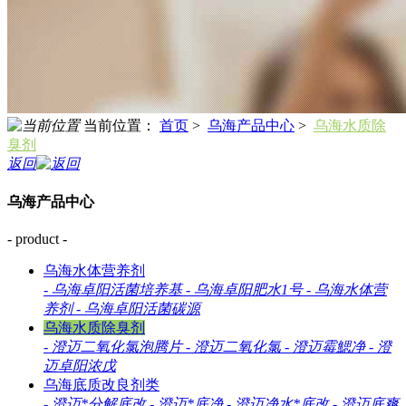
当前位置：
首页
>
乌海产品中心
>
乌海水质除
臭剂
返回
乌海产品中心
- product -
乌海水体营养剂
-
乌海卓阳活菌培养基
-
乌海卓阳肥水1号
-
乌海水体营
养剂
-
乌海卓阳活菌碳源
乌海水质除臭剂
-
澄迈二氧化氯泡腾片
-
澄迈二氧化氯
-
澄迈霉鰓净
-
澄
迈卓阳浓戊
乌海底质改良剂类
-
澄迈*分解底改
-
澄迈*底净
-
澄迈净水*底改
-
澄迈底爽