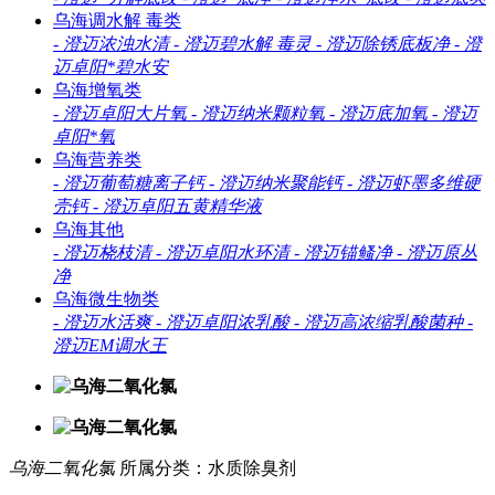
乌海调水解 毒类
-
澄迈浓浊水清
-
澄迈碧水解 毒灵
-
澄迈除锈底板净
-
澄
迈卓阳*碧水安
乌海增氧类
-
澄迈卓阳大片氧
-
澄迈纳米颗粒氧
-
澄迈底加氧
-
澄迈
卓阳*氧
乌海营养类
-
澄迈葡萄糖离子钙
-
澄迈纳米聚能钙
-
澄迈虾墨多维硬
壳钙
-
澄迈卓阳五黄精华液
乌海其他
-
澄迈桡枝清
-
澄迈卓阳水环清
-
澄迈锚鳋净
-
澄迈原丛
净
乌海微生物类
-
澄迈水活爽
-
澄迈卓阳浓乳酸
-
澄迈高浓缩乳酸菌种
-
澄迈EM调水王
乌海二氧化氯
所属分类：水质除臭剂