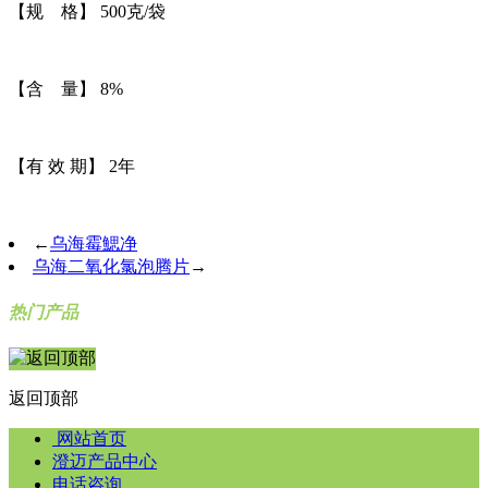
【规 格】 500克/袋
【含 量】 8%
【有 效 期】 2年
←
乌海霉鰓净
乌海二氧化氯泡腾片
→
热门产品
返回顶部
网站首页
澄迈产品中心
电话咨询