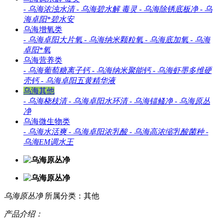
-
乌海浓浊水清
-
乌海碧水解 毒灵
-
乌海除锈底板净
-
乌
海卓阳*碧水安
乌海增氧类
-
乌海卓阳大片氧
-
乌海纳米颗粒氧
-
乌海底加氧
-
乌海
卓阳*氧
乌海营养类
-
乌海葡萄糖离子钙
-
乌海纳米聚能钙
-
乌海虾墨多维硬
壳钙
-
乌海卓阳五黄精华液
乌海其他
-
乌海桡枝清
-
乌海卓阳水环清
-
乌海锚鳋净
-
乌海原丛
净
乌海微生物类
-
乌海水活爽
-
乌海卓阳浓乳酸
-
乌海高浓缩乳酸菌种
-
乌海EM调水王
乌海原丛净
所属分类：其他
产品介绍：