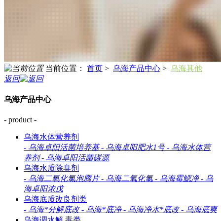
当前位置：
首页
>
乌海产品中心
>
乌海其他
返回
乌海产品中心
- product -
乌海水体营养剂
-
乌海卓阳活菌培养基
-
乌海卓阳肥水1号
-
乌海水体营
养剂
-
乌海卓阳活菌碳源
乌海水质除臭剂
-
乌海二氧化氯泡腾片
-
乌海二氧化氯
-
乌海霉鰓净
-
乌
海卓阳浓戊
乌海底质改良剂类
-
乌海*分解底改
-
乌海*底净
-
乌海净水*底改
-
乌海底爽
乌海调水解 毒类