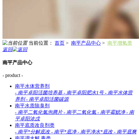
当前位置：
首页
>
南平产品中心
>
南平增氧类
返回
南平产品中心
- product -
南平水体营养剂
-
南平卓阳活菌培养基
-
南平卓阳肥水1号
-
南平水体营
养剂
-
南平卓阳活菌碳源
南平水质除臭剂
-
南平二氧化氯泡腾片
-
南平二氧化氯
-
南平霉鰓净
-
南
平卓阳浓戊
南平底质改良剂类
-
南平*分解底改
-
南平*底净
-
南平净水*底改
-
南平底爽
南平调水解 毒类