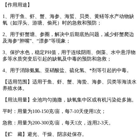
【作用用途】
1、用于鱼、虾、蟹、海参、海蜇、贝类、黄鳝等水产动物缺
氧（如浮头、游塘、偷死）时的急救和预防；
2、用于虾蟹塘、参圈，解决中后期底热问题，减少虾蟹爬边
及海参“肿嘴”、“漂参”等现象；
3、保护水色，稳定PH值，用于连续阴雨、倒藻、水中悬浮物
多等水质突变后引起的缺氧及中毒的预防和急救；
4、用于消除氨氮、亚硝酸盐、硫化氢、*剂等引起的中毒。
【适用范围】适用于鱼、虾、蟹、海蛰、海参、贝类等海淡水
养殖水体。
【用法用量】全池均匀抛撒，缺氧集中区或有机污染处多施。
平时：用量为100-150克/亩，每7-10天使用1次；
急救：用量为200-300克/亩，每天1次，连用2-3天。
【贮 藏】避光、干燥、阴凉处保存。