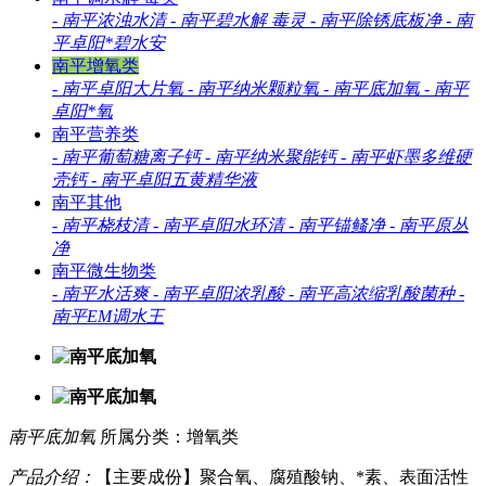
-
南平浓浊水清
-
南平碧水解 毒灵
-
南平除锈底板净
-
南
平卓阳*碧水安
南平增氧类
-
南平卓阳大片氧
-
南平纳米颗粒氧
-
南平底加氧
-
南平
卓阳*氧
南平营养类
-
南平葡萄糖离子钙
-
南平纳米聚能钙
-
南平虾墨多维硬
壳钙
-
南平卓阳五黄精华液
南平其他
-
南平桡枝清
-
南平卓阳水环清
-
南平锚鳋净
-
南平原丛
净
南平微生物类
-
南平水活爽
-
南平卓阳浓乳酸
-
南平高浓缩乳酸菌种
-
南平EM调水王
南平底加氧
所属分类：增氧类
产品介绍：
【主要成份】聚合氧、腐殖酸钠、*素、表面活性