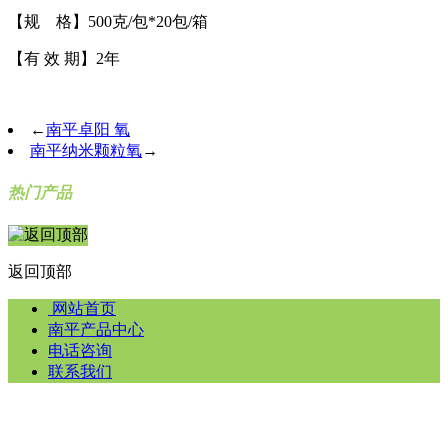
【规 格】500克/包*20包/箱
【有 效 期】2年
←
南平卓阳 氧
南平纳米颗粒氧
→
热门产品
返回顶部
网站首页
南平产品中心
电话咨询
联系我们