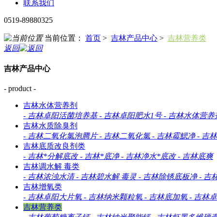
联系我们
0519-89880325
当前位置：
首页
>
吉林产品中心
>
吉林营养类
返回
吉林产品中心
- product -
吉林水体营养剂
-
吉林卓阳活菌培养基
-
吉林卓阳肥水1号
-
吉林水体营养
吉林水质除臭剂
-
吉林二氧化氯泡腾片
-
吉林二氧化氯
-
吉林霉鰓净
-
吉林
吉林底质改良剂类
-
吉林*分解底改
-
吉林*底净
-
吉林净水*底改
-
吉林底爽
吉林调水解 毒类
-
吉林浓浊水清
-
吉林碧水解 毒灵
-
吉林除锈底板净
-
吉
吉林增氧类
-
吉林卓阳大片氧
-
吉林纳米颗粒氧
-
吉林底加氧
-
吉林卓
吉林营养类