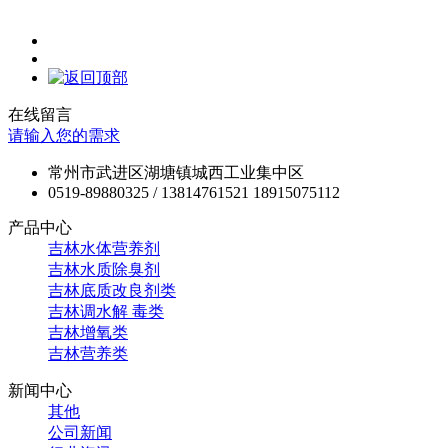
在线留言
请输入您的需求
常州市武进区湖塘镇城西工业集中区
0519-89880325 / 13814761521 18915075112
产品中心
吉林水体营养剂
吉林水质除臭剂
吉林底质改良剂类
吉林调水解 毒类
吉林增氧类
吉林营养类
新闻中心
其他
公司新闻