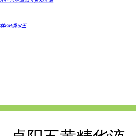
壳钙
-
吉林卓阳五黄精华液
林EM调水王