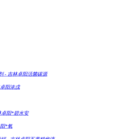
剂
-
吉林卓阳活菌碳源
卓阳浓戊
林卓阳*碧水安
阳*氧