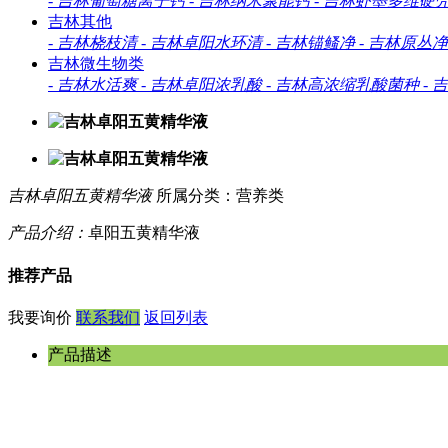
-
吉林葡萄糖离子钙
-
吉林纳米聚能钙
-
吉林虾墨多维硬
吉林其他
-
吉林桡枝清
-
吉林卓阳水环清
-
吉林锚鳋净
-
吉林原丛净
吉林微生物类
-
吉林水活爽
-
吉林卓阳浓乳酸
-
吉林高浓缩乳酸菌种
-
吉
吉林卓阳五黄精华液
所属分类：营养类
产品介绍：
卓阳五黄精华液
推荐产品
我要询价
联系我们
返回列表
产品描述