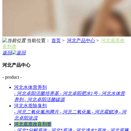
当前位置：
首页
>
河北产品中心
>
河北底质改
良剂类
返回
河北产品中心
- product -
河北水体营养剂
-
河北卓阳活菌培养基
-
河北卓阳肥水1号
-
河北水体营
养剂
-
河北卓阳活菌碳源
河北水质除臭剂
-
河北二氧化氯泡腾片
-
河北二氧化氯
-
河北霉鰓净
-
河
北卓阳浓戊
河北底质改良剂类
-
河北*分解底改
-
河北*底净
-
河北净水*底改
-
河北底爽