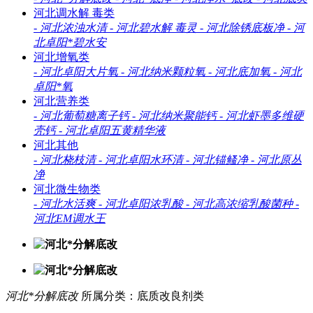
河北调水解 毒类
-
河北浓浊水清
-
河北碧水解 毒灵
-
河北除锈底板净
-
河
北卓阳*碧水安
河北增氧类
-
河北卓阳大片氧
-
河北纳米颗粒氧
-
河北底加氧
-
河北
卓阳*氧
河北营养类
-
河北葡萄糖离子钙
-
河北纳米聚能钙
-
河北虾墨多维硬
壳钙
-
河北卓阳五黄精华液
河北其他
-
河北桡枝清
-
河北卓阳水环清
-
河北锚鳋净
-
河北原丛
净
河北微生物类
-
河北水活爽
-
河北卓阳浓乳酸
-
河北高浓缩乳酸菌种
-
河北EM调水王
河北*分解底改
所属分类：底质改良剂类