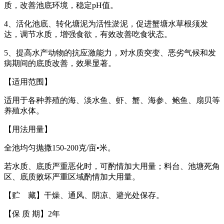
质，改善池底环境，稳定pH值。
4、活化池底、转化塘泥为活性淤泥，促进蟹塘水草根须发
达，调节水质，增强食欲，有效改善吃食状态。
5、提高水产动物的抗应激能力，对水质突变、恶劣气候和发
病期间的底质改善，效果显著。
【适用范围】
适用于各种养殖的海、淡水鱼、虾、蟹、海参、鲍鱼、扇贝等
养殖水体。
【用法用量】
全池均匀抛撒150-200克/亩•米。
若水质、底质严重恶化时，可酌情加大用量；料台、池塘死角
区、底质败坏严重区域酌情加大用量。
【贮 藏】干燥、通风、阴凉、避光处保存。
【保 质 期】2年