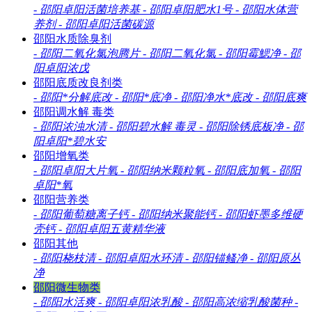
-
邵阳卓阳活菌培养基
-
邵阳卓阳肥水1号
-
邵阳水体营
养剂
-
邵阳卓阳活菌碳源
邵阳水质除臭剂
-
邵阳二氧化氯泡腾片
-
邵阳二氧化氯
-
邵阳霉鰓净
-
邵
阳卓阳浓戊
邵阳底质改良剂类
-
邵阳*分解底改
-
邵阳*底净
-
邵阳净水*底改
-
邵阳底爽
邵阳调水解 毒类
-
邵阳浓浊水清
-
邵阳碧水解 毒灵
-
邵阳除锈底板净
-
邵
阳卓阳*碧水安
邵阳增氧类
-
邵阳卓阳大片氧
-
邵阳纳米颗粒氧
-
邵阳底加氧
-
邵阳
卓阳*氧
邵阳营养类
-
邵阳葡萄糖离子钙
-
邵阳纳米聚能钙
-
邵阳虾墨多维硬
壳钙
-
邵阳卓阳五黄精华液
邵阳其他
-
邵阳桡枝清
-
邵阳卓阳水环清
-
邵阳锚鳋净
-
邵阳原丛
净
邵阳微生物类
-
邵阳水活爽
-
邵阳卓阳浓乳酸
-
邵阳高浓缩乳酸菌种
-